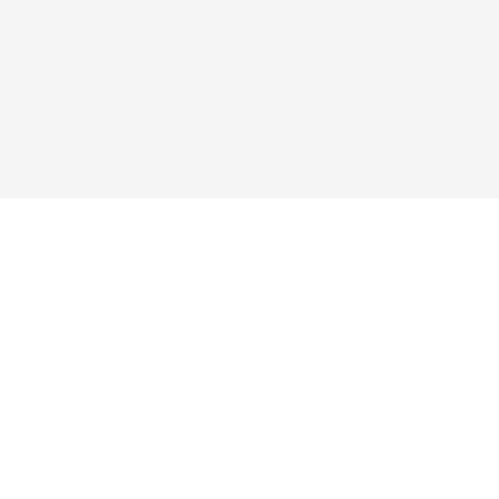



