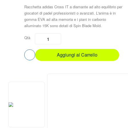
Racchetta adidas Cross IT a diamante ad alto equilibrio per
giocatori di padel professionisti o avanzati. L'anima è in
gomma EVA ad alta memoria e i piani in carbonio
alluminato 15K sono dotati di Spin Blade Mold.
Qtà
Aggiungi al Carrello
Vai
alla
fine
della
galleria
di
immagini