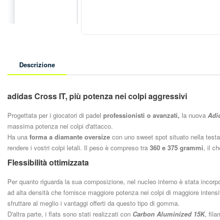
Vai
all'inizio
della
Descrizione
galleria
di
immagini
adidas Cross IT, più potenza nei colpi aggressivi
Progettata per i giocatori di padel
professionisti o avanzati,
la nuova
Adi
massima potenza nei colpi d'attacco.
Ha una
forma a diamante oversize
con uno sweet spot situato nella testa
rendere i vostri colpi letali. Il peso è compreso tra
360 e 375 grammi
, il 
Flessibilità ottimizzata
Per quanto riguarda la sua composizione, nel nucleo interno è stata incorpo
ad alta densità che fornisce maggiore potenza nei colpi di maggiore intensit
sfruttare al meglio i vantaggi offerti da questo tipo di gomma.
D'altra parte, i flats sono stati realizzati con
Carbon Aluminized 15K
, fil